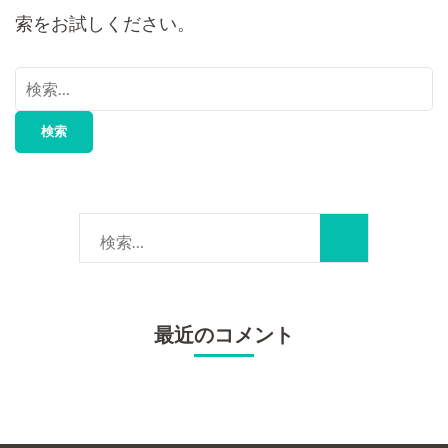
を
索をお試しください。
押
検
す)
索:
検
索:
最近のコメント